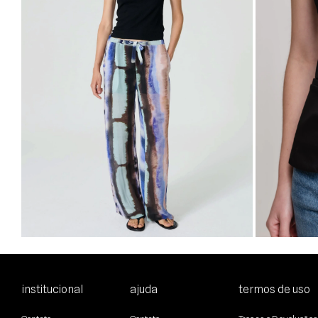
R$939,80
R$751,84
R$397,00
R$2
6
x
de
R$125,31
sem juros
2
x
de
R$138,9
34
36
38
40
PP
P
M
institucional
ajuda
termos de uso