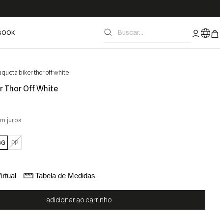
BOOK
aqueta biker thor off white
r Thor Off White
m juros
GG
PP
irtual
Tabela de Medidas