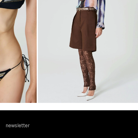
R$487,00
R$340,90
3
x
de
R$113,63
sem juros
34
36
38
40
42
44
newsletter