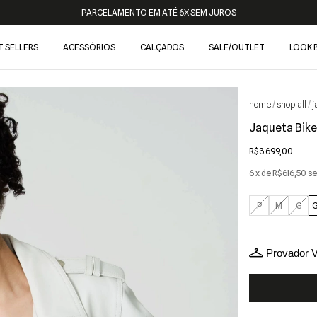
PARCELAMENTO EM ATÉ 6X SEM JUROS
T SELLERS
ACESSÓRIOS
CALÇADOS
SALE/OUTLET
LOOK 
shop all
j
/
/
Jaqueta Bike
R$3.699,00
6
x de
R$616,50
se
P
M
G
Provador V