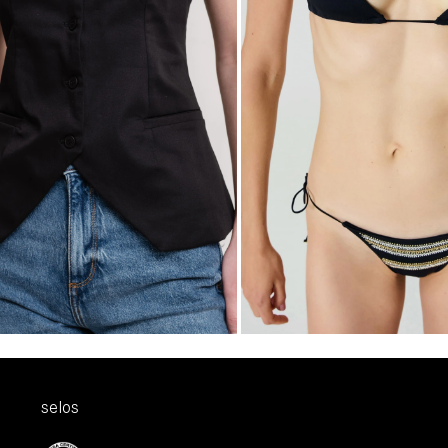
77,90
R$670,00
R$469,00
5
sem juros
4
x
de
R$117,25
sem juros
G
GG
PP
P
M
G
selos