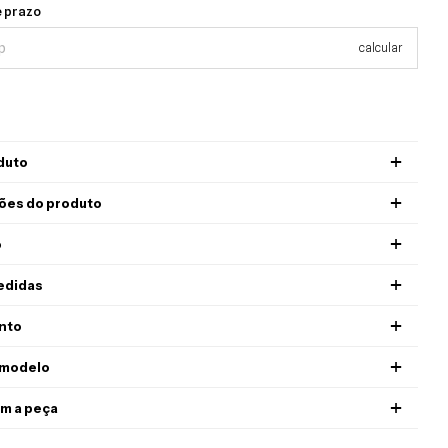
prazo
Alterar CEP
e prazo
calcular
duto
ões do produto
o
edidas
nto
 modelo
m a peça