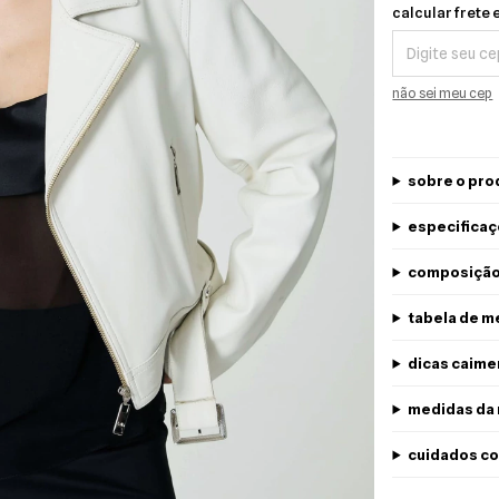
Calcular frete e 
calcular frete 
não sei meu cep
sobre o pro
especificaç
composiçã
tabela de m
dicas caime
medidas da
cuidados co