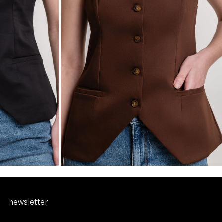
R$397,00
R$277,90
2
x
de
R$138,95
sem juros
PP
P
M
G
GG
newsletter