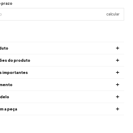
prazo
Alterar CEP
e prazo
calcular
duto
ões do produto
s importantes
imento
delo
m a peça