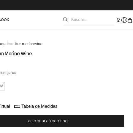
BOOK
aqueta urban merino wine
an Merino Wine
sem juros
PP
irtual
Tabela de Medidas