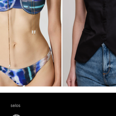
32,00
R$397,00
R$277,90
0
sem juros
2
x
de
R$138,95
sem juros
G
PP
P
M
G
GG
selos