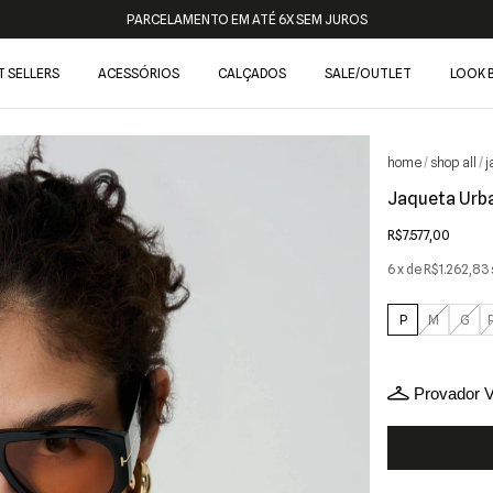
PARCELAMENTO EM ATÉ 6X SEM JUROS
T SELLERS
ACESSÓRIOS
CALÇADOS
SALE/OUTLET
LOOK 
shop all
j
/
/
Jaqueta Urb
R$7.577,00
6
x de
R$1.262,83
P
M
G
Provador V