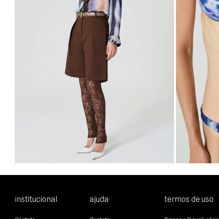
R$487,00
R$340,90
R$540,00
R$4
3
x
de
R$113,63
sem juros
4
x
de
R$108,0
34
36
38
40
42
44
PP
P
M
institucional
ajuda
termos de uso