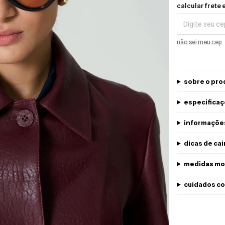
Calcular frete e 
calcular frete 
não sei meu cep
sobre o pro
especificaç
informaçõe
dicas de ca
medidas mo
cuidados co